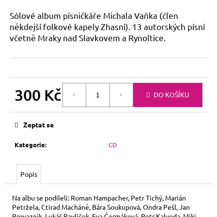
a
Sólové album písničkáře Michala Vaňka (člen
j
někdejší folkové kapely Zhasni). 13 autorských písní
í
včetně Mraky nad Slavkovem a Rynoltice.
t
?
300 Kč
DO KOŠÍKU
Měrná
HLEDAT
cena:
Zeptat se
Kategorie
:
CD
Popis
Na albu se podíleli: Roman Hampacher, Petr Tichý, Marián
Petržela, Ctirad Macháně, Bára Soukupová, Ondra Pešl, Jan
Provazník, Lukáš Pavlíček, Eva Čermáková, Petr Kalvoda, Miki