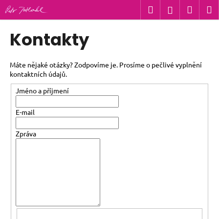
K
Přejít
Hledat
Nákup
M
Přihlášení
na
o
obsah
Zpět
Zpět
košík
š
Kontakty
í
C
k
o
Máte nějaké otázky? Zodpovíme je. Prosíme o pečlivé vyplnění
kontaktních údajů.
p
o
Jméno a příjmení
t
E-mail
ř
e
Zpráva
b
u
j
e
t
e
n