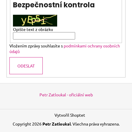
Bezpečnostní kontrola
a
j
í
t
Opište text z obrázku
?
Vložením zprávy souhlasíte s
podmínkami ochrany osobních
údajů
ODESLAT
HLEDAT
Z
á
Petr Zatloukal - oficiální web
p
a
Vytvořil Shoptet
t
í
Copyright 2026
Petr Zatloukal
. Všechna práva vyhrazena.