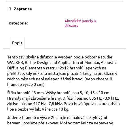
Zeptat se
Akustické panely a
Kategorie
:
difuzory
Popis
Tento tzv. skyline difuzor je vyroben podle odborné studie
WALKER, R. The Design and Application of Modular, Acoustic
Diffusing Elements v rastru 12x12 hranolů lepených na
překližce, kdy některá místa jsou prázdná, tedy na překližce v
těchto místech není nalepen žádný hranol (nebo chcete-li
hranol o výšce 0 cm:)
Šířka hranolů 43 mm. Výšky hranolů jsou 5, 10, 15 a 20 cm.
Hranoly mají zbroušené hrany. Difúzní pásmo 835 Hz - 3,9 kHz,
aktivní pásmo 417 Hz - 7,8 kHz. Povrchová úprava lazura odstín
lípa a bezbarvý lak. Váha cca 10 kg.
Jeden z hranolů o výšce 20 cm je namalován akrylovými
barvami, posléze přelakován. Možno zaměnit za nebarvený.