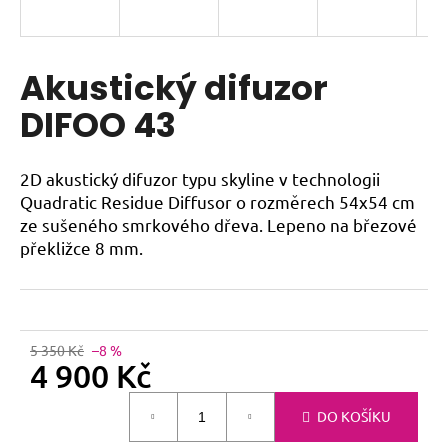
a
j
í
Akustický difuzor
t
DIFOO 43
?
2D akustický difuzor typu skyline v technologii
Quadratic Residue Diffusor o rozměrech 54x54 cm
ze sušeného smrkového dřeva. Lepeno na březové
HLEDAT
překližce 8 mm.
5 350 Kč
–8 %
4 900 Kč
Měrná
DO KOŠÍKU
cena: